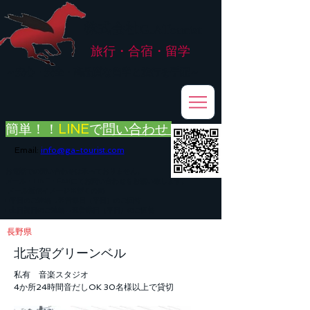
株式会社
G.ATourist
旅行・合宿・留学
​～安心・安全・高品質な留学と旅行を手配～
簡単！！
LINE
で
問い合わせ
Email:
info@ga-tourist.com
お電話での問い合わせは承っておりません。
メール・LINE・FAXにてお問い合わせをお願い致します。
メール返信イメージ※暫くの間
■平日のご連絡→翌営業日（平日）のご回答
■土日祝日のご連絡→翌営業日（平日）のご回答
長野県
北志賀グリーンベル
私有 音楽スタジオ
4か所24時間音だしOK 30名様以上で貸切