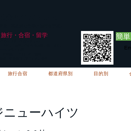
G.ATourist
式会社
・安全・高品質な留学と旅行を手配～
旅行・合宿・留学
簡単
い合わせは承っておりません。
E・FAXにてお問い合わせをお願い致します。
Em
メージ※暫くの間
絡→翌営業日（平日）のご回答
ご連絡→翌営業日（平日）のご回答
旅行合宿
都道府県別
目的別
ジニューハイツ