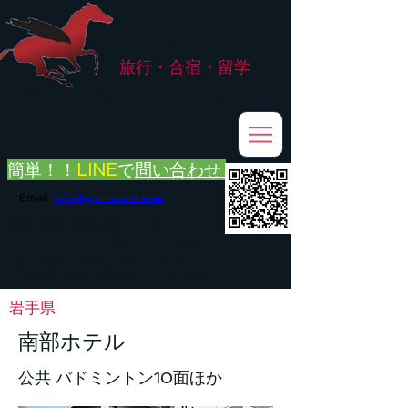
株式会社
G.ATourist
旅行・合宿・留学
​～安心・安全・高品質な留学と旅行を手配～
簡単！！
LINE
で
問い合わせ
Email:
info@ga-tourist.com
お電話での問い合わせは承っておりません。
メール・LINE・FAXにてお問い合わせをお願い致します。
メール返信イメージ※暫くの間
■平日のご連絡→翌営業日（平日）のご回答
■土日祝日のご連絡→翌営業日（平日）のご回答
岩手県
南部ホテル
公共 バドミントン10面ほか