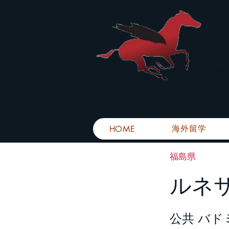
株
​～安心
お電話での問
メール・LIN
メール返信イ
■平日のご連
■土日祝日の
海外留学
HOME
福島県
ルネ
公共 バド