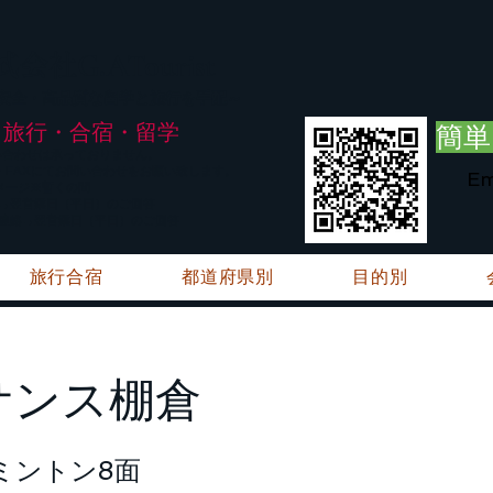
G.ATourist
式会社
・安全・高品質な留学と旅行を手配～
旅行・合宿・留学
簡単
い合わせは承っておりません。
E・FAXにてお問い合わせをお願い致します。
Em
メージ※暫くの間
絡→翌営業日（平日）のご回答
ご連絡→翌営業日（平日）のご回答
旅行合宿
都道府県別
目的別
サンス棚倉
ミントン8面