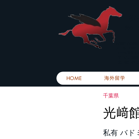
株
​～安心
お電話での問
メール・LIN
メール返信イ
■平日のご連
■土日祝日の
海外留学
HOME
千葉県
光﨑
私有 バド