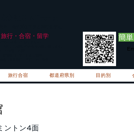
G.ATourist
式会社
・安全・高品質な留学と旅行を手配～
旅行・合宿・留学
簡単
い合わせは承っておりません。
E・FAXにてお問い合わせをお願い致します。
Em
メージ※暫くの間
絡→翌営業日（平日）のご回答
ご連絡→翌営業日（平日）のご回答
旅行合宿
都道府県別
目的別
館
ミントン4面