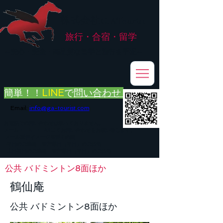
株式会社
G.ATourist
旅行・合宿・留学
​～安心・安全・高品質な留学と旅行を手配～
簡単！！
LINE
で
問い合わせ
Email:
info@ga-tourist.com
お電話での問い合わせは承っておりません。
メール・LINE・FAXにてお問い合わせをお願い致します。
メール返信イメージ※暫くの間
■平日のご連絡→翌営業日（平日）のご回答
■土日祝日のご連絡→翌営業日（平日）のご回答
公共 バドミントン8面ほか
鶴仙庵
公共 バドミントン8面ほか